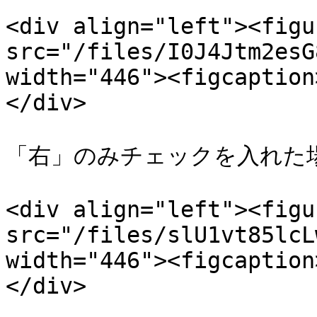
<div align="left"><figu
src="/files/I0J4Jtm2esG
width="446"><figcaption
</div>

「右」のみチェックを入れた場
<div align="left"><figu
src="/files/slU1vt85lcL
width="446"><figcaption
</div>
