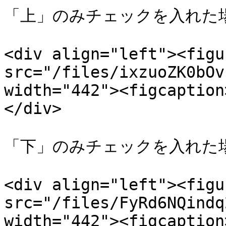
「上」のみチェックを入れた場
<div align="left"><figu
src="/files/ixzuoZK0bOv
width="442"><figcaption
</div>

「下」のみチェックを入れた場
<div align="left"><figu
src="/files/FyRd6NQindq
width="442"><figcaption