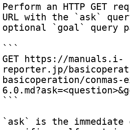
Perform an HTTP GET req
URL with the `ask` quer
optional `goal` query p
```

GET https://manuals.i-
reporter.jp/basicoperat
basicoperation/conmas-e
6.0.md?ask=<question>&g
```

`ask` is the immediate 