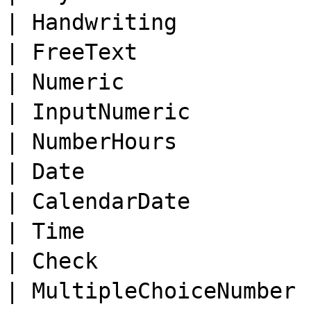
| Handwriting        
| FreeText          
| Numeric             
| InputNumeric        
| NumberHours         
| Date                
| CalendarDate      
| Time                
| Check               
| MultipleChoiceNumbe