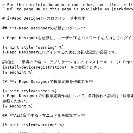
> For the complete documentation index, see [llms.txt](
`.md` to page URLs; this page is available as [Markdown
# i-Repo Designerへのログイン・基本操作

## **i-Repo Designerの起動とログイン**

i-Repo Designerを起動し、ユーザーIDとパスワードを入力してログイ
{% hint style="warning" %}

i-Repo Designerにログインするためには初期設定が必要です。

詳細は、「環境の準備 ＞ アプリケーションのインストール ＞ [i-Repo Designer
install-deviceregistration)」をご参照ください。

{% endhint %}

## **i-Repo Designerで帳票定義を作成する**

{% hint style="info" %}

i-Repo Designerでの帳票定義作成について、各種操作の詳細は「帳票定義を作成す
参照ください。

{% endhint %}

## **AIに質問する・マニュアルを閲覧する**

{% hint style="warning" %}
