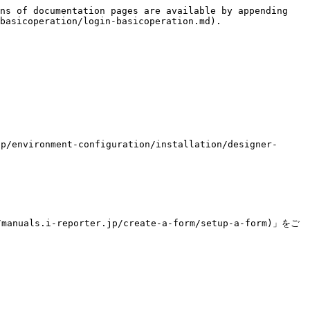
ns of documentation pages are available by appending 
basicoperation/login-basicoperation.md).

onment-configuration/installation/designer-
.i-reporter.jp/create-a-form/setup-a-form)」をご