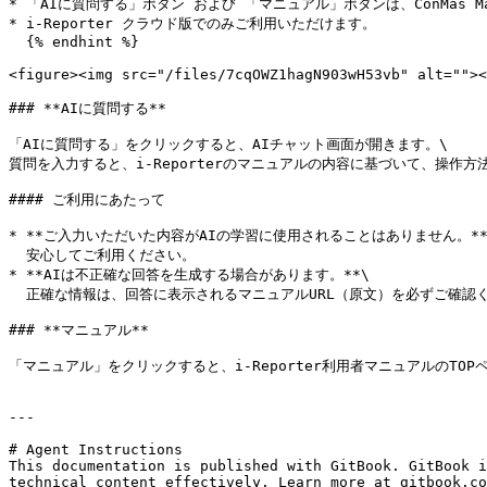
* 「AIに質問する」ボタン および 「マニュアル」ボタンは、ConMas Mana
* i-Reporter クラウド版でのみご利用いただけます。

  {% endhint %}

<figure><img src="/files/7cqOWZ1hagN903wH53vb" alt=""><
### **AIに質問する**

「AIに質問する」をクリックすると、AIチャット画面が開きます。\

質問を入力すると、i-Reporterのマニュアルの内容に基づいて、操作方
#### ご利用にあたって

* **ご入力いただいた内容がAIの学習に使用されることはありません。**\
  安心してご利用ください。

* **AIは不正確な回答を生成する場合があります。**\

  正確な情報は、回答に表示されるマニュアルURL（原文）を必ずご確認ください。

### **マニュアル**

「マニュアル」をクリックすると、i-Reporter利用者マニュアルのTOP
---

# Agent Instructions

This documentation is published with GitBook. GitBook i
technical content effectively. Learn more at gitbook.co