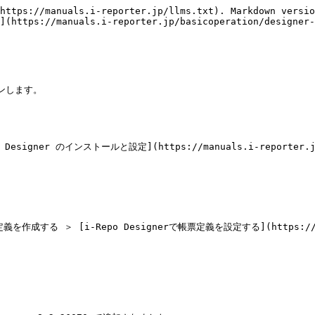
https://manuals.i-reporter.jp/llms.txt). Markdown versio
](https://manuals.i-reporter.jp/basicoperation/designer-
ンします。

 のインストールと設定](https://manuals.i-reporter.jp/envir
る ＞ [i-Repo Designerで帳票定義を設定する](https://manuals