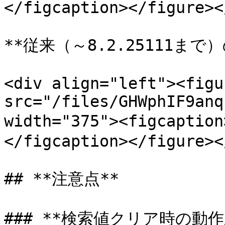
</figcaption></figure><
**従来（～8.2.25111まで）の
<div align="left"><figu
src="/files/GHWphIF9anq
width="375"><figcap
</figcaption></figure><
## **注意点**

### **検索値クリア時の動作