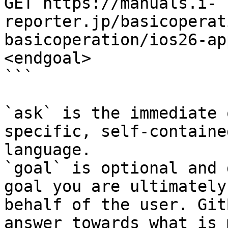
GET https://manuals.i-
reporter.jp/basicoperat
basicoperation/ios26-ap
<endgoal>

```

`ask` is the immediate 
specific, self-containe
language.

`goal` is optional and 
goal you are ultimately
behalf of the user. Git
answer towards what is 