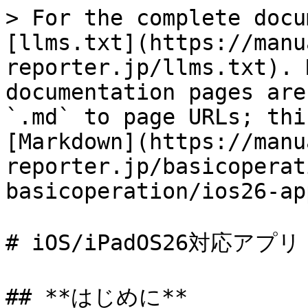
> For the complete docu
[llms.txt](https://manu
reporter.jp/llms.txt). 
documentation pages are
`.md` to page URLs; thi
[Markdown](https://manu
reporter.jp/basicoperat
basicoperation/ios26-ap
# iOS/iPadOS26対応アプリ
## **はじめに**
