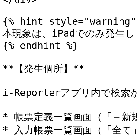
{% hint style="warning" 
本現象は、iPadでのみ発生し
{% endhint %}

**【発生個所】**

i-Reporterアプリ内で検
* 帳票定義一覧画面（「＋新規
* 入力帳票一覧画面（「全て