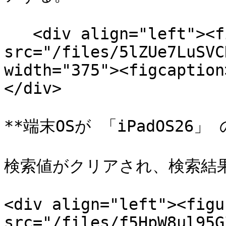
   <div align="left"><figure><img 
src="/files/5lZUe7LuSVC
width="375"><figcaption
</div>

**端末OSが 「iPadOS26」 の
検索値がクリアされ、検索結果
<div align="left"><figu
src="/files/f5HpW8ul95G