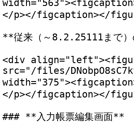
width="563"><figca
</p></figcaption></figu
**従来（～8.2.25111まで）の
<div align="left"><figu
src="/files/DNobpO8sC7k
width="375"><figca
</p></figcaption></figu
### **入力帳票編集画面**
