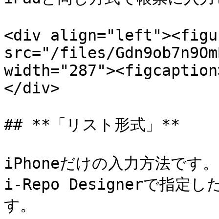
<div align="left"><figu
src="/files/Gdn9ob7n9Om
width="287"><figcaption
</div>

## **「リスト形式」**

iPhoneだけの入力方法です。\
i-Repo Designerで
す。
