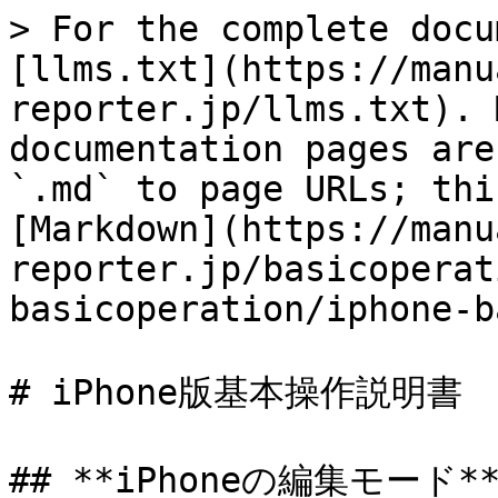
> For the complete docu
[llms.txt](https://manu
reporter.jp/llms.txt). 
documentation pages are
`.md` to page URLs; thi
[Markdown](https://manu
reporter.jp/basicoperat
basicoperation/iphone-b
# iPhone版基本操作説明書

## **iPhoneの編集モード**