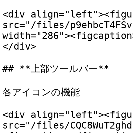
<div align="left"><figu
src="/files/p9ehbcT4FSv
width="286"><figcaption
</div>

## **上部ツールバー**

各アイコンの機能

<div align="left"><figu
src="/files/CQC8WuT2ghd