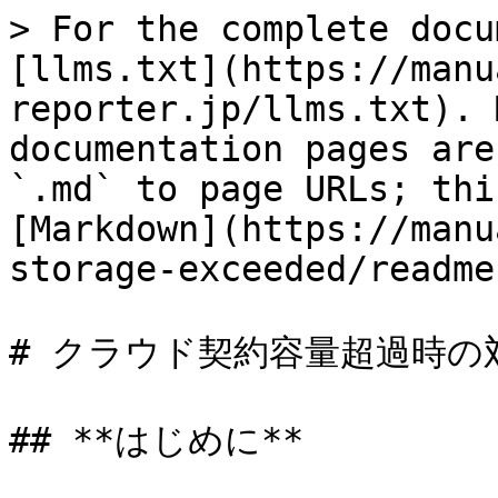
> For the complete docu
[llms.txt](https://manu
reporter.jp/llms.txt). 
documentation pages are
`.md` to page URLs; thi
[Markdown](https://manu
storage-exceeded/readme
# クラウド契約容量超過時の
## **はじめに**
