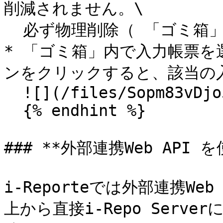
削減されません。\

  必ず物理削除（ 「ゴミ箱」から削除）も行ってください。

* 「ゴミ箱」内で入力帳票
ンをクリックすると、該当の入
  ![](/files/Sopm83vDjo5Xp7gKvTf9)

  {% endhint %}

### **外部連携Web API
i-Reporteでは外部連携W
上から直接i-Repo Ser