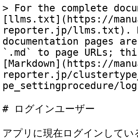
> For the complete docu
[llms.txt](https://manu
reporter.jp/llms.txt). 
documentation pages are
`.md` to page URLs; thi
[Markdown](https://manu
reporter.jp/clustertype
pe_settingprocedure/log
# ログインユーザー

アプリに現在ログインしてい