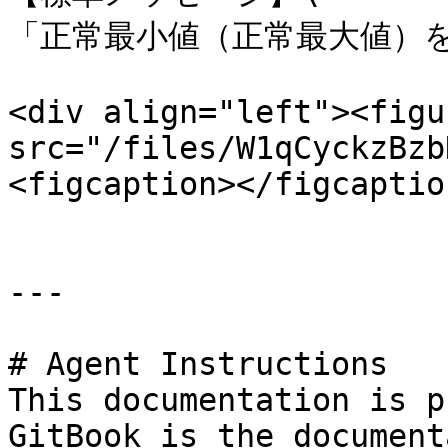
「正常最小値（正常最大値）を
<div align="left"><figu
src="/files/W1qCyckzBzb
<figcaption></figcaptio
---

# Agent Instructions

This documentation is p
GitBook is the document