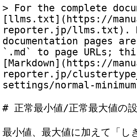
> For the complete docu
[llms.txt](https://manu
reporter.jp/llms.txt). 
documentation pages are
`.md` to page URLs; thi
[Markdown](https://manu
reporter.jp/clustertype
settings/normal-minimum
# 正常最小値/正常最大値の設
最小値、最大値に加えて「し