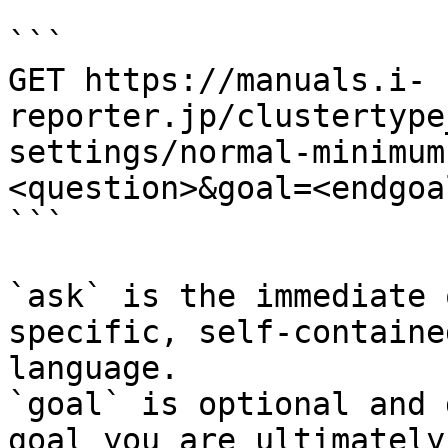
```

GET https://manuals.i-
reporter.jp/clustertype
settings/normal-minimum
<question>&goal=<endgoal
```

`ask` is the immediate 
specific, self-containe
language.

`goal` is optional and 
goal you are ultimately