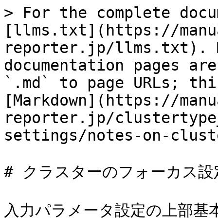
> For the complete docu
[llms.txt](https://manu
reporter.jp/llms.txt). 
documentation pages are
`.md` to page URLs; thi
[Markdown](https://manu
reporter.jp/clustertype
settings/notes-on-clust
# クラスターのフォーカス設
入力パラメータ設定の上部基