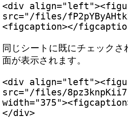
<div align="left"><figu
src="/files/fP2pYByAHtk
<figcaption></figcaptio
同じシートに既にチェックさ
面が表示されます。

<div align="left"><figu
src="/files/8pz3knpKii7
width="375"><figcaption
</div>
