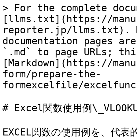
> For the complete docu
[llms.txt](https://manu
reporter.jp/llms.txt). 
documentation pages are
`.md` to page URLs; thi
[Markdown](https://manu
form/prepare-the-
formexcelfile/excelfunc
# Excel関数使用例\_VLOOKU
EXCEL関数の使用例を、代表