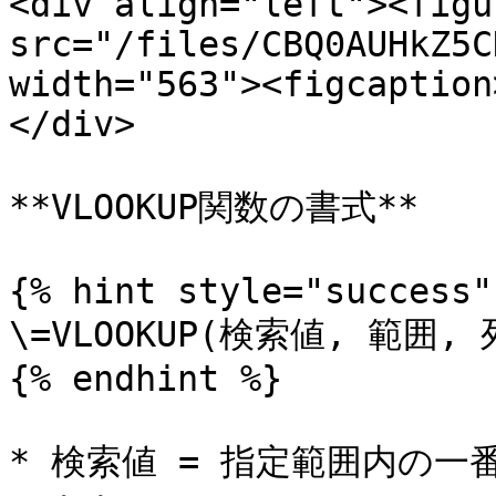
<div align="left"><figu
src="/files/CBQ0AUHkZ5C
width="563"><figcaption
</div>

**VLOOKUP関数の書式**

{% hint style="success" 
\=VLOOKUP(検索値, 範囲,
{% endhint %}

* 検索値 = 指定範囲内の