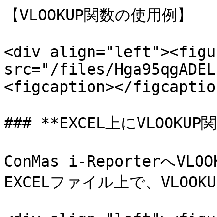
【VLOOKUP関数の使用例】

<div align="left"><figu
src="/files/Hga95qgADEL
<figcaption></figcaptio
### **EXCEL上にVLOOKUP
ConMas i-Reporterへ
EXCELファイル上で、VLOO