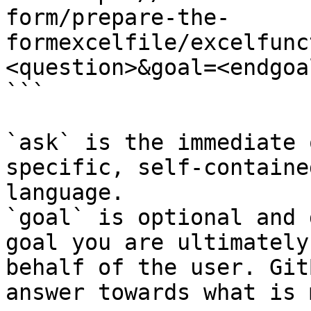
form/prepare-the-
formexcelfile/excelfunc
<question>&goal=<endgoal
```

`ask` is the immediate 
specific, self-containe
language.

`goal` is optional and 
goal you are ultimately
behalf of the user. Git
answer towards what is 