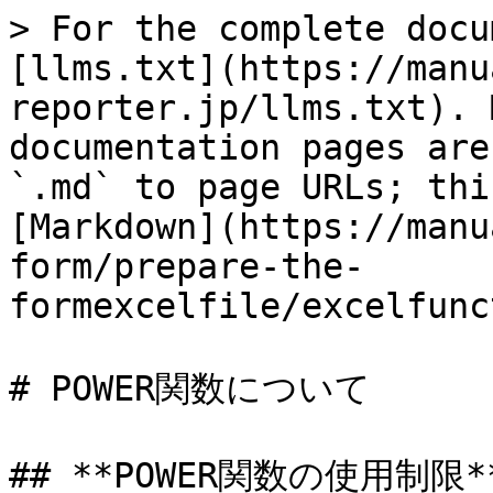
> For the complete docu
[llms.txt](https://manu
reporter.jp/llms.txt). 
documentation pages are
`.md` to page URLs; thi
[Markdown](https://manu
form/prepare-the-
formexcelfile/excelfunc
# POWER関数について

## **POWER関数の使用制限**