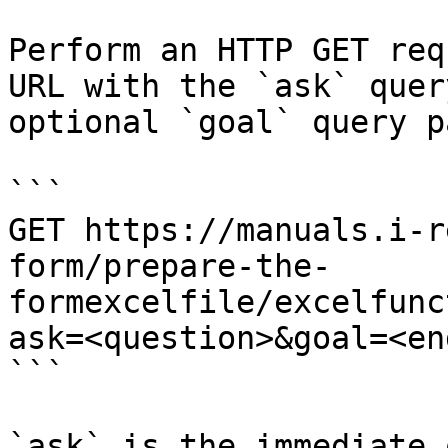
Perform an HTTP GET req
URL with the `ask` quer
optional `goal` query p
```

GET https://manuals.i-r
form/prepare-the-
formexcelfile/excelfunc
ask=<question>&goal=<en
```

`ask` is the immediate 