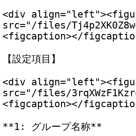
<div align="left"><figu
src="/files/Tj4p2XK0Z8w
<figcaption></figcaptio
【設定項目】

<div align="left"><figu
src="/files/3rqXWzF1Kzr
<figcaption></figcaptio
**1: グループ名称**
