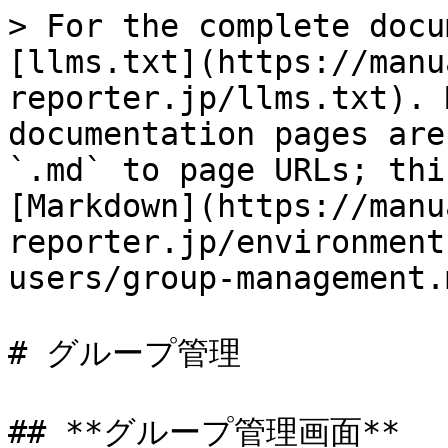
> For the complete docu
[llms.txt](https://manu
reporter.jp/llms.txt). 
documentation pages are
`.md` to page URLs; thi
[Markdown](https://manu
reporter.jp/environment
users/group-management.m
# グループ管理

## **グループ管理画面**
