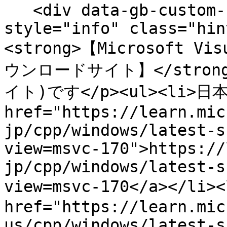
   <div data-gb-custom-block data-tag="hint" data-
style="info" class="hin
<strong>【Microsoft 
ウンロードサイト】</strong
イト)です</p><ul><li>日本
href="https://learn.mic
jp/cpp/windows/latest-s
view=msvc-170">https://
jp/cpp/windows/latest-s
view=msvc-170</a></li>
href="https://learn.mic
us/cpp/windows/latest-s