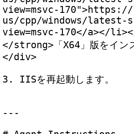
view=msvc-170">https://
us/cpp/windows/latest-s
view=msvc-170</a></li
</strong>「X64」版を
</div>

3. IISを再起動します。

---
