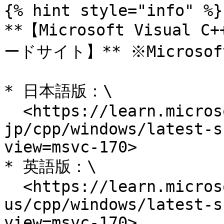
{% hint style="info" %}

**【Microsoft Visua
ードサイト】** ※Micros
* 日本語版：\

  <https://learn.microsoft.com/ja-
jp/cpp/windows/latest-s
view=msvc-170>

* 英語版：\

  <https://learn.microsoft.com/en-
us/cpp/windows/latest-s
view=msvc-170>
