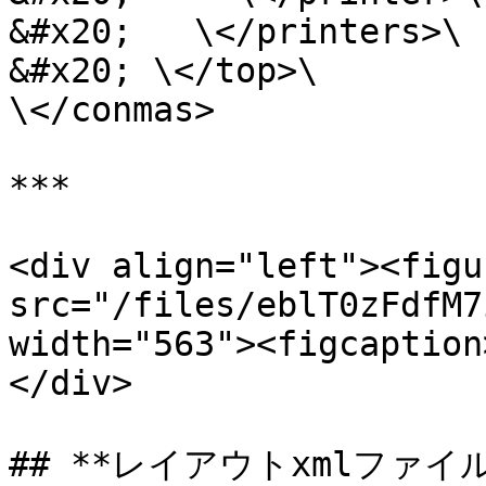
&#x20;   \</printers>\

&#x20; \</top>\

\</conmas>

***

<div align="left"><figu
src="/files/eblT0zFdfM7
width="563"><figcaption
</div>

## **レイアウトxmlファ