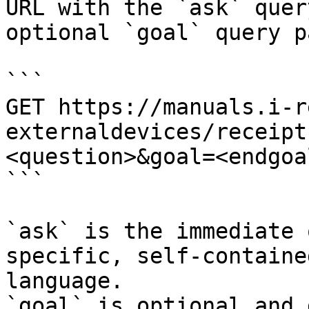
URL with the `ask` quer
optional `goal` query p
```

GET https://manuals.i-r
externaldevices/receipt
<question>&goal=<endgoal
```

`ask` is the immediate 
specific, self-containe
language.

`goal` is optional and 