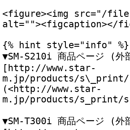
<figure><img src="/file
alt=""><figcaption></fi
{% hint style="info" %}

▼SM-S210i 商品ページ (外
[http://www.star-
m.jp/products/s\_print/
(<http://www.star-
m.jp/products/s_print/s
▼SM-T300i 商品ページ (外