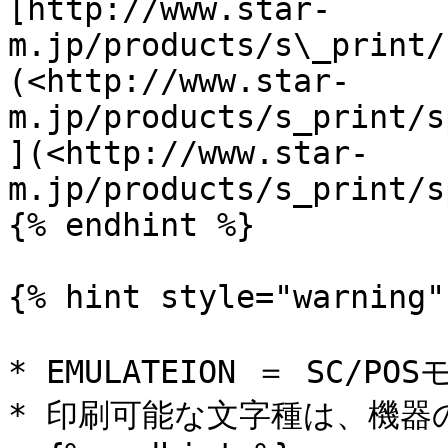
[http://www.star-
m.jp/products/s\_print/
(<http://www.star-
m.jp/products/s_print/s
](<http://www.star-
m.jp/products/s_print/s
{% endhint %}

{% hint style="warning" 
* EMULATEION ＝ SC/
* 印刷可能な文字種は、機器