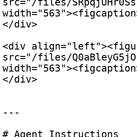
src="/files/SRpqjUHr0Ss
width="563"><figcaption
</div>

<div align="left"><figu
src="/files/Q0aBleyG5jO
width="563"><figcaption
</div>

---

# Agent Instructions
