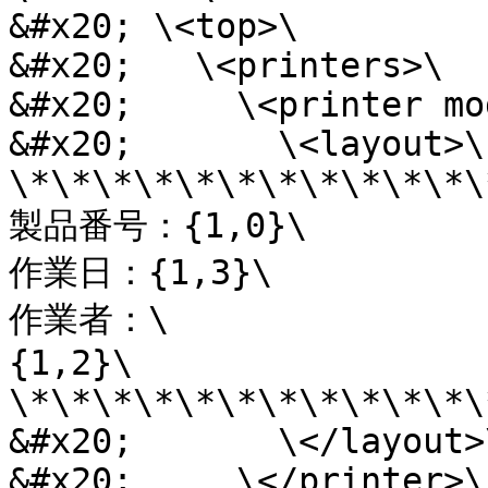
&#x20; \<top>\

&#x20;   \<printers>\

&#x20;     \<printer mo
&#x20;       \<layout>\

\*\*\*\*\*\*\*\*\*\*\*\
製品番号：{1,0}\

作業日：{1,3}\

作業者：\

{1,2}\

\*\*\*\*\*\*\*\*\*\*\*\
&#x20;       \</layout>\
&#x20;     \</printer>\
