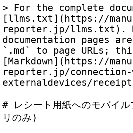
> For the complete docu
[llms.txt](https://manu
reporter.jp/llms.txt). 
documentation pages are
`.md` to page URLs; thi
[Markdown](https://manu
reporter.jp/connection-
externaldevices/receipt
# レシート用紙へのモバイルプ
リのみ)
