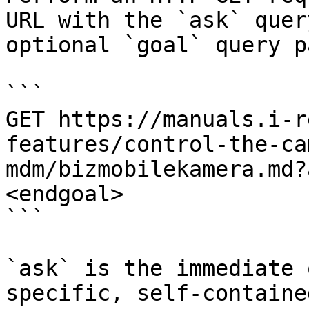
URL with the `ask` quer
optional `goal` query p
```

GET https://manuals.i-r
features/control-the-ca
mdm/bizmobilekamera.md?
<endgoal>

```

`ask` is the immediate 
specific, self-containe