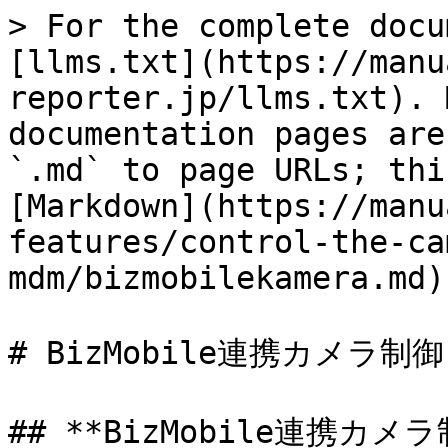
> For the complete docu
[llms.txt](https://manu
reporter.jp/llms.txt). 
documentation pages are
`.md` to page URLs; thi
[Markdown](https://manu
features/control-the-ca
mdm/bizmobilekamera.md).
# BizMobile連携カメラ制御

## **BizMobile連携カ