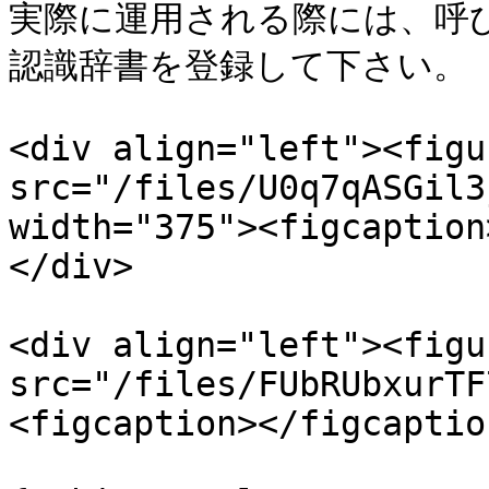
実際に運用される際には、呼
認識辞書を登録して下さい。

<div align="left"><figu
src="/files/U0q7qASGil3
width="375"><figcaption
</div>

<div align="left"><figu
src="/files/FUbRUbxurTF
<figcaption></figcaptio