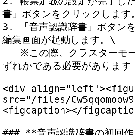
2. 帳票定義の設定が完了し
書」ボタンをクリックします。
3. 「音声認識辞書」ボタン
編集画面が起動します。\

   ※この際、クラスターモードが「配置」「選択」「固定」のい
ずれかである必要があります

<div align="left"><figu
src="/files/Cw5qqomoow9
<figcaption></figcaptio
### **音声認識辞書の初回作成