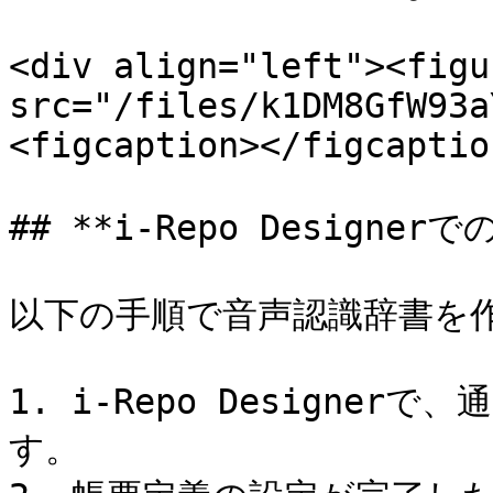
<div align="left"><figu
src="/files/k1DM8GfW93a
<figcaption></figcaptio
## **i-Repo Design
以下の手順で音声認識辞書を作
1. i-Repo Designe
す。
