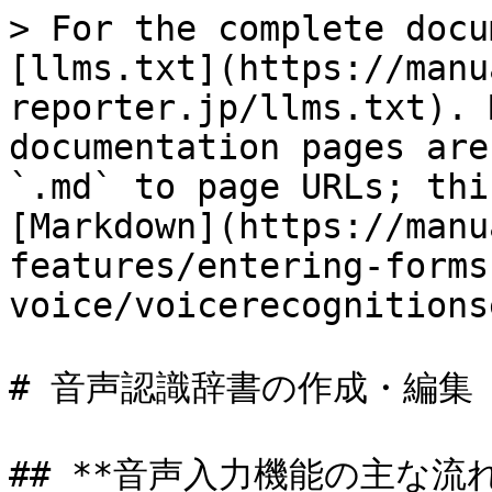
> For the complete docu
[llms.txt](https://manu
reporter.jp/llms.txt). 
documentation pages are
`.md` to page URLs; thi
[Markdown](https://manu
features/entering-forms
voice/voicerecognitions
# 音声認識辞書の作成・編集

## **音声入力機能の主な流れ*