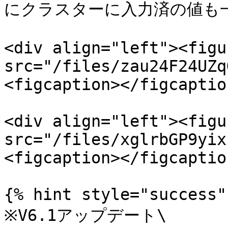
にクラスターに入力済の値も一
<div align="left"><figu
src="/files/zau24F24UZq
<figcaption></figcaptio
<div align="left"><figu
src="/files/xglrbGP9yix
<figcaption></figcaptio
{% hint style="success" 
※V6.1アップデート\
