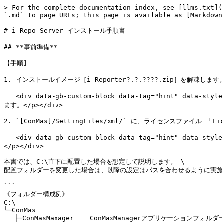
> For the complete documentation index, see [llms.txt](https://manuals.i-reporter.jp/llms.txt). Markdown versions of documentation pages are available by appending `.md` to page URLs; this page is available as [Markdown](https://manuals.i-reporter.jp/server-construction-maintenance/server-installation/server-installation.md).

# i-Repo Server インストール手順書

## **事前準備**

【手順】

1. インストールイメージ［i-Reporter?.?.????.zip］を解凍します。

   <div data-gb-custom-block data-tag="hint" data-style="success" class="hint hint-success"><p>【インストールイメージのファイル名について】</p><p> ?.?.????には、バージョンが入ります。</p></div>

2. `[ConMas]/SettingFiles/xml/` に​、ライセンスファイル 「License.xml」 を配置してください。​

   <div data-gb-custom-block data-tag="hint" data-style="warning" class="hint hint-warning"><p>【注意】</p><p> ライセンスファイル 「License.xml」 の配置は必ず必要な手順です。</p></div>

本書では、C:\直下に配置した場合を想定して説明します。 \
配置フォルダーを変更した場合は、以降の設定はパスを合わせるように実施してください。

```
《フォルダー構成例》
C:\
└─ConMas
　 ├─ConMasManager    ConMasManagerアプリケーションフォルダー
　 ├─ConMasWeb        ConMasWebアプリケーションフォルダー
　 ├─postgreSQL       データーベース格納先　※変更可
　 ├─SettingFiles     アプリケーションログファイル格納先
　 └─Tools            インストールに必要なツールを格納
　  ├─ap              APサーバーインストールに必要なツールを格納
　  └─db              DBサーバーインストールに必要なツールを格納
```

{% hint style="success" %}
※補足

データーベース格納先は変更可能です。

保存データはデータベースに格納されるため、運用に伴いデータベース格納先のディスク使用量が増大します。 \
データベース格納先をCドライブ（システムドライブ）上に配置した場合、空き容量の不足がOS自体の動作にも影響する恐れがあるため、データ量が多い環境ではCドライブ以外への変更をご検討ください。
{% endhint %}

## **データベースサーバーの構築**

### **使用ファイルの確認**

データーベースサーバー構築に使用するファイルは以下の４つです。&#x20;

・C:\ConMas\Tools\db\postgresql-\[PostgreSQLバージョン]-windows-x64.exe

・C:\ConMas\Tools\db\1.createdb.bat&#x20;

・C:\ConMas\Tools\db\2.restore.bat&#x20;

・C:\ConMas\Tools\db\irepodbBase.dump

### **PostgreSQL インストール**

以下のファイルを実行し、インストールします。

`C:\ConMas\Tools\db\postgresql-[PostgreSQLバージョン]-windows-x64.exe`

<div align="left"><figure><img src="/files/Rrkg8gRsmDODCeTtuBF2" alt=""><figcaption></figcaption></figure></div>

#### **Installation Dierctory**

インストールディレクトリを選択します。 特別な理由がない限り以下とします。&#x20;

`PostgreSQL14の場合：C:\Program Files\PostgreSQL\14`

`PostgreSQL16の場合：C:\Program Files\PostgreSQL\16`

`PostgreSQL18の場合：C:\Program Files\PostgreSQL\18`

{% hint style="success" %}
ここはPostgreSQLのプログラムファイルが配置されるのみで、データーの格納場所ではありません。
{% endhint %}

<div align="left"><figure><img src="/files/zkWMrAuTXs3CL1PsHHCl" alt=""><figcaption></figcaption></figure></div>

#### **Select Components**

「Stack Buider」以外はチェックします。

{% hint style="success" %}
pgAdminはPostgreSQLインストーラに付属の、データベースの内容を確認・操作するためのアプリケーションです。&#x20;

以下の点にご注意ください。

* システムの稼働には影響しません。必要ない場合はインストール不要です。
* 弊社サポート対象外です。
  {% endhint %}

<div align="left"><figure><img src="/files/uXnj0ES3BZaDGm1ykJXi" alt=""><figcaption></figcaption></figure></div>

#### **Data Directory**

データー格納先のディレクトリとなります。

&#x20;`[ConMasフォルダー]\PostgreSQL`に変更してください。&#x20;

【例】 `C:\ConMas\postgreSQL`

{% hint style="warning" %}
PostgreSQLデータ格納ディレクト配下はウイルス対策ソフトの検査対象から除外してください。\
サーバのパフォーマンスに悪影響を与えたり、データが破損する可能性があります。
{% endhint %}

<div align="left"><figure><img src="/files/eu5ZNpeXrGbZ4pf3eMb2" alt=""><figcaption></figcaption></figure></div>

#### **Password**

原則として「cimtops」としてください。&#x20;

社内規定等により変更する場合は、 以降、  \[データベース作成] \[初期データーの作成]  \[アプリケーション設定] の手順の中で、 各ファイルのパスワード記述部分を変更値に修正してください。

<div align="left"><figure><img src="/files/DSUz4gAsTPY5MtRThECT" alt=""><figcaption></figcaption></figure></div>

#### **Port**

原則として「5432」としてくださ