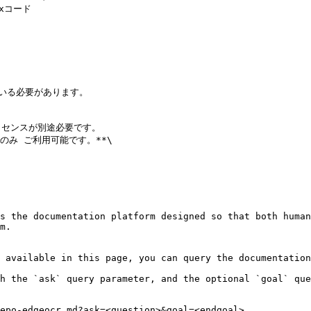
ている必要があります。

プリでのみ ご利用可能です。**\

s the documentation platform designed so that both human
m.

 available in this page, you can query the documentation
h the `ask` query parameter, and the optional `goal` que
epo-edgeocr.md?ask=<question>&goal=<endgoal>
