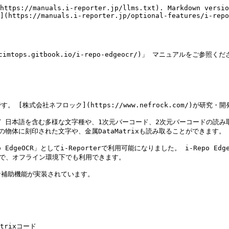
https://manuals.i-reporter.jp/llms.txt). Markdown versio
](https://manuals.i-reporter.jp/optional-features/i-repo
/cimtops.gitbook.io/i-repo-edgeocr/)」 マニュアルをご参照くだ
。 [株式会社ネフロック](https://www.nefrock.com/)が
 日本語を含む多様な文字種や、1次元バーコード、2次元バーコードの読み
体に刻印された文字や、金属DataMatrixも読み取ることができます。

EdgeOCR」としてi-Reporterで利用可能になりました。 i-Repo E
能で、オフライン環境下でも利用できます。

補助機能が実装されています。
