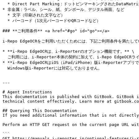
  * Direct Part Marking：ドットピンマーキングされたDataMatrixコード

* 非金属：ラベル、シール、紙、ダンボール、デジタル画面、など

  * 文字（印刷された文字など）

  * バーコード（1次元バーコードやQRコードなど）

### **ご利用条件** <a href="#go" id="go"></a>

i-Repo EdgeOCRをご利用いただくためには、下記ご利用条件を満たし
* **i-Repo EdgeOCRは、i-Reporterのオプション機能です。** \

  ご利用には、i-Reporter本体の契約に加えて、i-Repo EdgeOCRライセンスが別途必要です。

* **i-Repo EdgeOCRはiOS（iPad/iPhone）版i-Reporterア
  Windows版i-Reporterには対応しておりません。

---

# Agent Instructions

This documentation is published with GitBook. GitBook i
technical content effectively. Learn more at gitbook.co
## Querying This Documentation

If you need additional information that is not directly
Perform an HTTP GET request on the current page URL wit
```

GET https://manuals.i-reporter.jp/optional-features/i-r