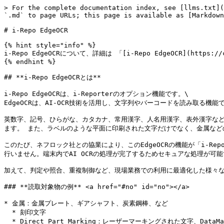
> For the complete documentation index, see [llms.txt](
`.md` to page URLs; this page is available as [Markdown
# i-Repo EdgeOCR

{% hint style="info" %}

i-Repo EdgeOCRについて、詳細は 「[i-Repo EdgeOCR](https:/
{% endhint %}

## **i-Repo EdgeOCRとは**

i-Repo EdgeOCRは、i-Reporterのオプション機能です。\

EdgeOCRは、AI-OCR技術を活用し、文字列やバーコードを読み取る機能です
英数字、記号、ひらがな、カタカナ、常用漢字、人名用漢字、表外漢字など
ます。 また、ラベルのような平面に印刷された文字だけでなく、金属などの物
このたび、ネフロック社との協業により、このEdgeOCRの機能が「i-Repo 
行いません。端末内でAI OCRの処理が完了するためセキュアな処理が可
加えて、判定や照合、重複制御など、現場業務での利用に最適化した様々な
### **読取対象物の例** <a href="#no" id="no"></a>

* 金属：金属プレート、ギアシャフト、炭素鋼棒、など

  * 刻印文字

  * Direct Part Marking：レーザーマーキングされた文字、DataMatrixコード
