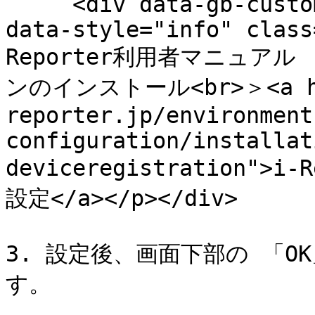
     <div data-gb-custom-block data-tag="hint" 
data-style="info" class
Reporter利用者マニュア
ンのインストール<br>＞<a hre
reporter.jp/environment
configuration/installat
deviceregistration">
設定</a></p></div>

3. 設定後、画面下部の 「
す。
