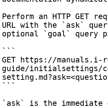
Perform an HTTP GET req
URL with the `ask` quer
optional `goal` query p
```

GET https://manuals.i-r
guide/initialsettings/c
setting.md?ask=<questio
```

`ask` is the immediate 