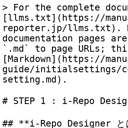
> For the complete docu
[llms.txt](https://manu
reporter.jp/llms.txt). 
documentation pages are
`.md` to page URLs; thi
[Markdown](https://manu
guide/initialsettings/c
setting.md).

# STEP 1 : i-Repo D
## **i-Repo Designer と