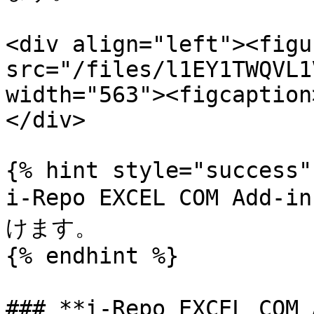
<div align="left"><figu
src="/files/l1EY1TWQVL1
width="563"><figcaption
</div>

{% hint style="success" 
i-Repo EXCEL COM A
けます。

{% endhint %}

### **i-Repo EXCEL C