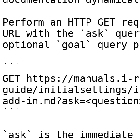
Perform an HTTP GET req
URL with the `ask` quer
optional `goal` query p
```

GET https://manuals.i-r
guide/initialsettings/i
add-in.md?ask=<question
```

`ask` is the immediate 