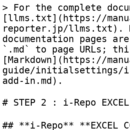
> For the complete docu
[llms.txt](https://manu
reporter.jp/llms.txt). 
documentation pages are
`.md` to page URLs; thi
[Markdown](https://manu
guide/initialsettings/i
add-in.md).

# STEP 2 : i-Repo EXC
## **i-Repo** **EXCEL 