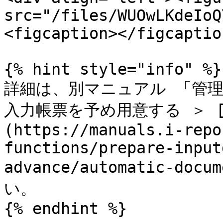
src="/files/WUOwLKdeIoQ
<figcaption></figcaptio
{% hint style="info" %}

詳細は、別マニュアル 「管理者機能
入力帳票を予め用意する ＞ 
(https://manuals.i-repo
functions/prepare-input
advance/automatic-do
い。

{% endhint %}
