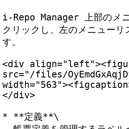
i-Repo Manager 上
クリックし、左のメニューリ
す。

<div align="left"><figu
src="/files/OyEmdGxAqjD
width="563"><figcaption
</div>

* **定義**\
