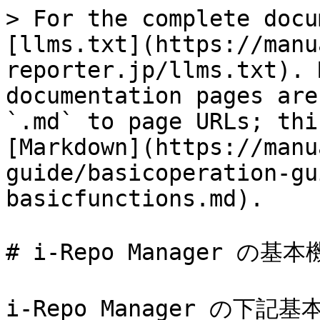
> For the complete docu
[llms.txt](https://manu
reporter.jp/llms.txt). 
documentation pages are
`.md` to page URLs; thi
[Markdown](https://manu
guide/basicoperation-gu
basicfunctions.md).

# i-Repo Manager の基本
i-Repo Manager の下