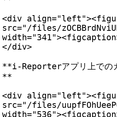
<div align="left"><figu
src="/files/zOCBBrdNviU
width="341"><figcaption
</div>

**i-Reporterアプリ
**

<div align="left"><figu
src="/files/uupfFOhUeeP
width="536"><figcaption