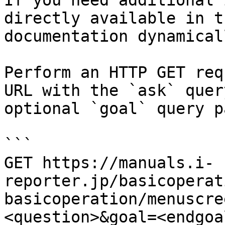
If you need additional 
directly available in t
documentation dynamical
Perform an HTTP GET req
URL with the `ask` quer
optional `goal` query p
```

GET https://manuals.i-
reporter.jp/basicoperat
basicoperation/menuscre
<question>&goal=<endgoal