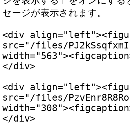
ジを表示する」をオンにする
セージが表示されます。

<div align="left"><figu
src="/files/PJ2kSsqfxmI
width="563"><figcaption
</div>

<div align="left"><figu
src="/files/PzvEnr8R8Ro
width="308"><figcaption
</div>
