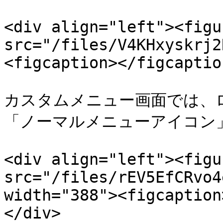
<div align="left"><figu
src="/files/V4KHxyskrj2
<figcaption></figcaptio
カスタムメニュー画面では、
「ノーマルメニューアイコン」
<div align="left"><figu
src="/files/rEV5EfCRvo4
width="388"><figcaption
</div>
