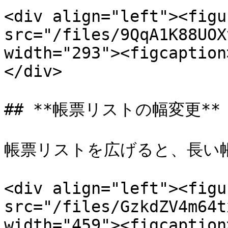
<div align="left"><figu
src="/files/9QqA1K88UOX
width="293"><figcaption
</div>

## **帳票リストの幅変更**

帳票リストを広げると、長い帳
<div align="left"><figu
src="/files/GzkdZV4m64t
width="459"><figcaption