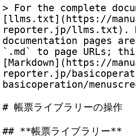
> For the complete docu
[llms.txt](https://manu
reporter.jp/llms.txt). 
documentation pages are
`.md` to page URLs; thi
[Markdown](https://manu
reporter.jp/basicoperat
basicoperation/menuscre
# 帳票ライブラリーの操作

## **帳票ライブラリー**
