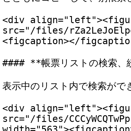
<div align="left"><figu
src="/files/rZa2LeJoElp
<figcaption></figcaptio
#### **帳票リストの検索、絞
表示中のリスト内で検索ができ
<div align="left"><figu
src="/files/CCCyWCQTwPp
width="563"><figcaption