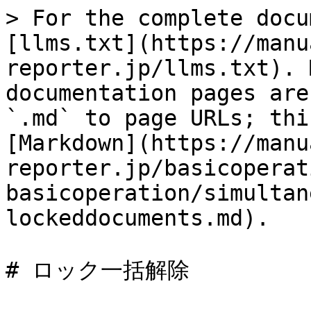
> For the complete docu
[llms.txt](https://manu
reporter.jp/llms.txt). 
documentation pages are
`.md` to page URLs; thi
[Markdown](https://manu
reporter.jp/basicoperat
basicoperation/simultan
lockeddocuments.md).

# ロック一括解除
