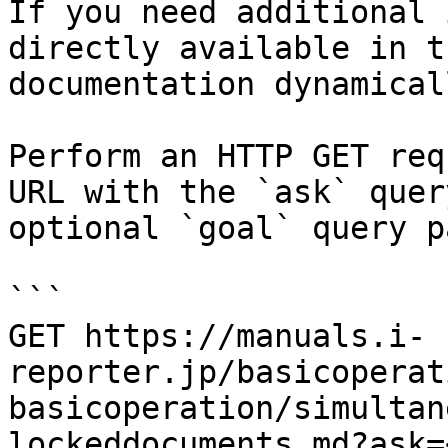
If you need additional 
directly available in t
documentation dynamical
Perform an HTTP GET req
URL with the `ask` quer
optional `goal` query p
```

GET https://manuals.i-
reporter.jp/basicoperat
basicoperation/simultan
lockeddocuments.md?ask=