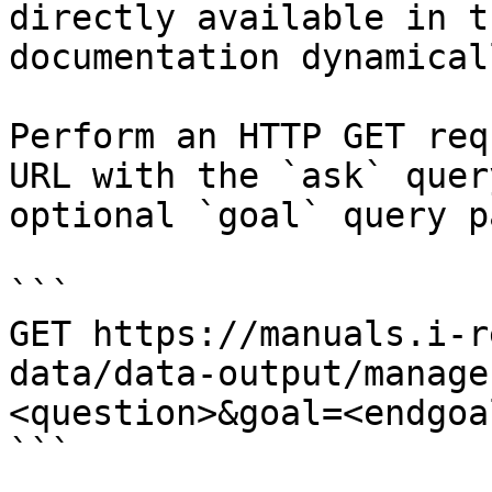
directly available in t
documentation dynamical
Perform an HTTP GET req
URL with the `ask` quer
optional `goal` query p
```

GET https://manuals.i-r
data/data-output/manage
<question>&goal=<endgoal
```
