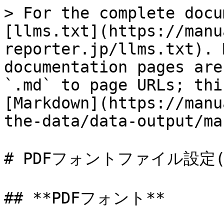
> For the complete docu
[llms.txt](https://manu
reporter.jp/llms.txt). 
documentation pages are
`.md` to page URLs; thi
[Markdown](https://manu
the-data/data-output/ma
# PDFフォントファイル設定
## **PDFフォント**
