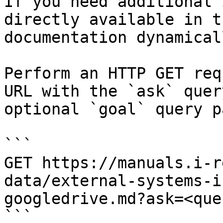
If you need additional 
directly available in t
documentation dynamical
Perform an HTTP GET req
URL with the `ask` quer
optional `goal` query p
```

GET https://manuals.i-r
data/external-systems-i
googledrive.md?ask=<que
```
