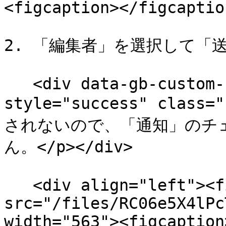
<figcaption></figcaptio
2. 「編集者」を選択して「
   <div data-gb-custom-block data-tag="hint" data-
style="success" class=
されないので、「通知」のチェ
ん。</p></div>

   <div align="left"><figure><img 
src="/files/RC06e5X4lPc
width="563"><figcaption