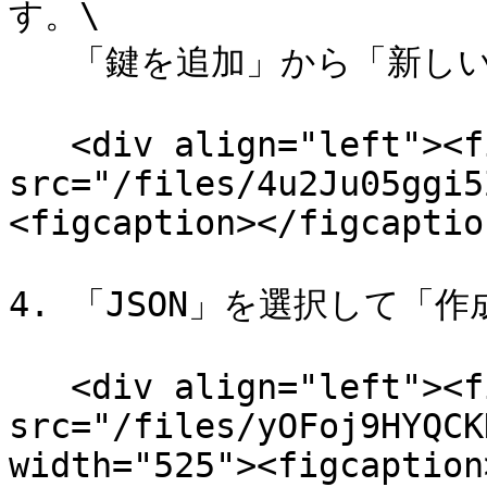
す。\

   「鍵を追加」から「新しい鍵を作成」を選択します。

   <div align="left"><figure><img 
src="/files/4u2Ju05ggi5
<figcaption></figcaptio
4. 「JSON」を選択して「
   <div align="left"><figure><img 
src="/files/yOFoj9HYQCK
width="525"><figcaption