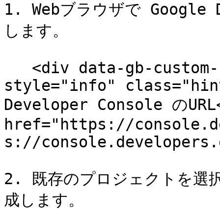
1. Webブラウザで Google 
します。

   <div data-gb-custom-block data-tag="hint" data-
style="info" class="hin
Developer Console のURL<
href="https://console.d
s://console.developers.
2. 既存のプロジェクトを選
成します。
