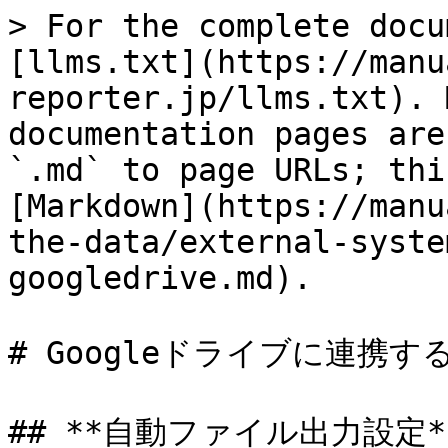
> For the complete docu
[llms.txt](https://manu
reporter.jp/llms.txt). 
documentation pages are
`.md` to page URLs; thi
[Markdown](https://manu
the-data/external-syste
googledrive.md).

# Googleドライブに連携す
## **自動ファイル出力設定**