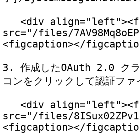
   <div align="left"><figure><img 
src="/files/7AV98Mq8oEP
<figcaption></figcaptio
3. 作成したOAuth 2.0
コンをクリックして認証ファイ
   <div align="left"><figure><img 
src="/files/8ISux02ZPv1
<figcaption></figcaptio