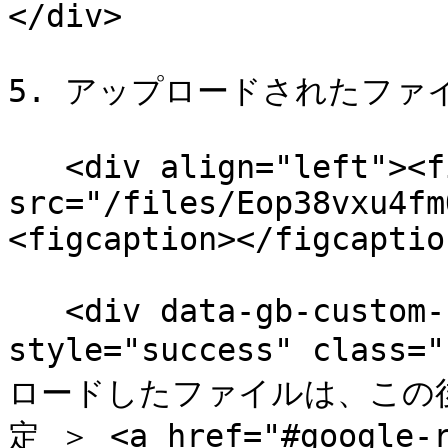
</div>

5. アップロードされたファ
   <div align="left"><figure><img 
src="/files/Eop38vxu4fm
<figcaption></figcaptio
   <div data-gb-custom-block data-tag="hint" data-
style="success" class=
ロードしたファイルは、この後の「
定 ＞ <a href="#google-