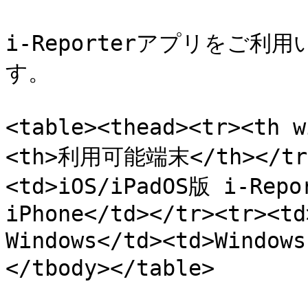
i-Reporterアプリをご
す。

<table><thead><tr><th
<th>利用可能端末</th></tr>
<td>iOS/iPadOS版 i-Rep
iPhone</td></tr><tr><td
Windows</td><td>Windo
</tbody></table>
