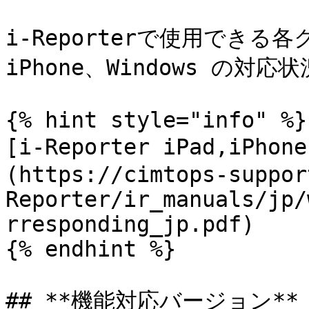
i-Reporterで使用できる
iPhone、Windows の
{% hint style="info" %}

[i-Reporter iPad,iPh
(https://cimtops-suppor
Reporter/ir_manuals/jp/
rresponding_jp.pdf)

{% endhint %}

## **機能対応バージョン**
