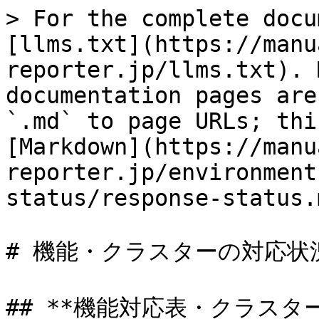
> For the complete docu
[llms.txt](https://manu
reporter.jp/llms.txt). 
documentation pages are
`.md` to page URLs; thi
[Markdown](https://manu
reporter.jp/environment
status/response-status.m
# 機能・クラスターの対応状況
## **機能対応表・クラスター