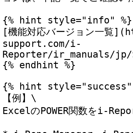
{% hint style="info" %}

[機能対応バージョン一覧](http
support.com/i-
Reporter/ir_manuals/jp/
{% endhint %}

{% hint style="success" 
【例】\

ExcelのPOWER関数をi-R