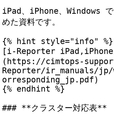
iPad、iPhone、Wind
めた資料です。

{% hint style="info" %}

[i-Reporter iPad,iPho
(https://cimtops-suppor
Reporter/ir_manuals/jp/
orresponding_jp.pdf)

{% endhint %}

### **クラスター対応表**
