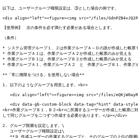
以下は、ユーザーグループ権限設定は、③とした場合の例です。

<div align="left"><figure><img src="/files/GdnPZB4vJQ2P
【使用例】　次の条件を必ず満たす必要がある場合とします。

（条件）

* システム管理グループ１、２は作業グループＡ～Ｄの誰が作成した帳票で
* 作業グループＡ１は、作業グループＡ２が作成した帳票のみが見える

* 作業グループＢ１は、作業グループＢ２が作成した帳票のみが見える

* 作業グループＡ１、作業グループＡ２　と　作業グループＢ１、作業グ
**「常に権限をつける」を使用しない場合**

1. 以下のようなグループを用意します。<br>

   <div align="left"><figure><img src="/files/eQKjW0ayR8QuqwqsaiZx" alt=""><figcaption></figcaption></figure></div>

   <div data-gb-custom-block data-tag="hint" data-style="warning" class="hint hint-warning"><p>「システム管理グループ1」と「システム管理グループ2」が、<br>作業グループＡ１、Ａ２
<br>作業グループＢ１，Ｂ２<br>に所属するユーザーが作成した帳票に
して同じグループを二つずつ作成する必要があります。</p></div>

2. グループ階層を設定します。\

   ユーザーグループ権限設定は\

   **③ 作成ユーザーの所属するグループと、そのグループの上位の階層にあるグループのみに絞る**\
