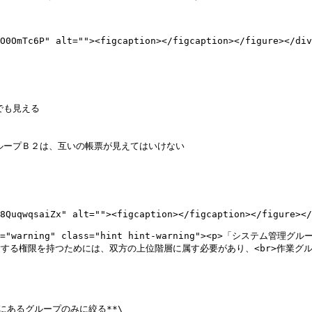
O0OmTc6P" alt=""><figcaption></figcaption></figure></div
も見える

ループＢ２は、互いの帳票が見えてはいけない

対する権限を持つためには、双方の上位階層に属す必要があり、<br>作業グルー