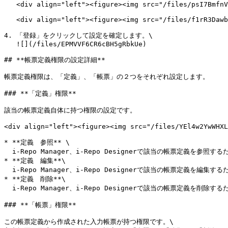
   <div align="left"><figure><img src="/files/psI7BmfnVS8D01OLCrf7" alt=""><figcaption></figcaption></figure></div>

   <div align="left"><figure><img src="/files/f1rR3Dawbk8saQeS4vOM" alt=""><figcaption></figcaption></figure></div>

4. 「登録」をクリックして設定を確定します。\

   ![](/files/EPMVVF6CR6cBH5gRbkUe)

## **帳票定義権限の設定詳細**

帳票定義権限は、「定義」、「帳票」の２つをそれぞれ設定します。

### **「定義」権限**

該当の帳票定義自体に持つ権限の設定です。

<div align="left"><figure><img src="/files/YEl4w2YwWHXL
* **定義　参照** \

  i-Repo Manager、i-Repo Designerで該当の帳票定義を参照するための権限

* **定義　編集**\

  i-Repo Manager、i-Repo Designerで該当の帳票定義を編集するための権限

* **定義　削除**\

  i-Repo Manager、i-Repo Designerで該当の帳票定義を削除するための権限

### **「帳票」権限**

この帳票定義から作成された入力帳票が持つ権限です。\
