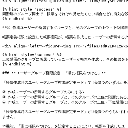
<div align="left"><figure><img src="/files/dMCySEnvHEiP
{% hint style="success" %}

同階層のグループ同士で、帳票をそれぞれ見せたくない場合などに有効な設
{% endhint %}

**④ 作成ユーザーの所属するグループと、そのグループの上位・下位階層に
帳票定義権限で設定した帳票権限が、帳票を作成したユーザーの所属するグ
<div align="left"><figure><img src="/files/sdK2EK41zwk6
{% hint style="success" %}

上位階層のグループに所属しているユーザーが帳票を作成し、その帳票を下
{% endhint %}

### **ユーザーグループ権限設定　「常に権限をつける」**

「帳票作成時のユーザーグループ権限設定モード」で下記3つのいずれかを
② 作成ユーザーの所属するグループのみにする\

③ 作成ユーザーの所属するグループと、そのグループの上位の階層にあるグ
④ 作成ユーザーの所属するグループと、そのグループの上位・下位階層に
「帳票作成時のユーザーグループ権限設定モード」が上記3つのうちいず
ません。

本機能、「常に権限をつける」を設定することにより、帳票を作成したユー