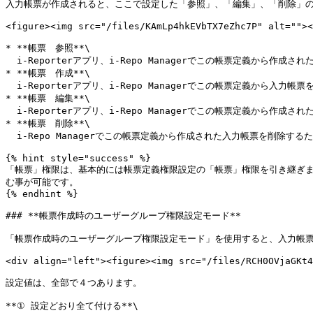
入力帳票が作成されると、ここで設定した「参照」、「編集」、「削除」の
<figure><img src="/files/KAmLp4hkEVbTX7eZhc7P" alt=""><
* **帳票　参照**\

  i-Reporterアプリ、i-Repo Managerでこの帳票定義から作成された入力帳票を参照するための権限

* **帳票　作成**\

  i-Reporterアプリ、i-Repo Managerでこの帳票定義から入力帳票を新規作成するための権限

* **帳票　編集**\

  i-Reporterアプリ、i-Repo Managerでこの帳票定義から作成された入力帳票を編集するための権限

* **帳票　削除**\

  i-Repo Managerでこの帳票定義から作成された入力帳票を削除するための権限

{% hint style="success" %}

「帳票」権限は、基本的には帳票定義権限設定の「帳票」権限を引き継ぎ
む事が可能です。

{% endhint %}

### **帳票作成時のユーザーグループ権限設定モード**

「帳票作成時のユーザーグループ権限設定モード」を使用すると、入力帳票
<div align="left"><figure><img src="/files/RCH0OVjaGKt4
設定値は、全部で４つあります。

**① 設定どおり全て付ける**\
