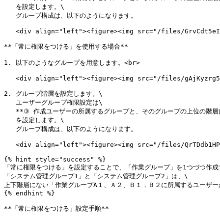
   を設定します。\

   グループ構成は、以下のようになります。

   <div align="left"><figure><img src="/files/GrvCdt5eIk7iAuBAKNnJ" alt="" width="563"><figcaption></figcaption></figure></div>

**「常に権限をつける」を使用する場合**

1. 以下のようなグループを用意します。<br>

   <div align="left"><figure><img src="/files/gAjKyzrg5pZmeyoNXzRB" alt=""><figcaption></figcaption></figure></div>

2. グループ階層を設定します。\

   ユーザーグループ権限設定は\

   **③ 作成ユーザーの所属するグループと、そのグループの上位の階層にあるグループのみに絞る**\

   を設定します。\

   グループ構成は、以下のようになります。

   <div align="left"><figure><img src="/files/QrTDdb1HPN2bV2Wmww7P" alt="" width="338"><figcaption></figcaption></figure></div>

{% hint style="success" %}

「常に権限をつける」を設定することで、「作業グループ」を1つづつ作成す
「システム管理グループ1」と「システム管理グループ2」は、\

上下階層にない「作業グループA１、Ａ２、Ｂ１，Ｂ２に所属するユーザー
{% endhint %}

**「常に権限をつける」設定手順**
