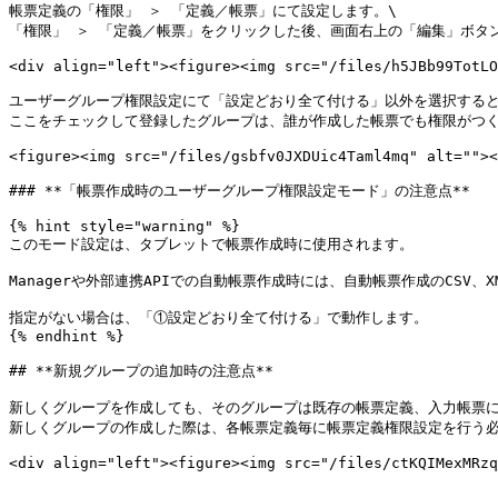
帳票定義の「権限」 ＞ 「定義／帳票」にて設定します。\

「権限」 ＞ 「定義／帳票」をクリックした後、画面右上の「編集」ボタンを
<div align="left"><figure><img src="/files/h5JBb99TotLO
ユーザーグループ権限設定にて「設定どおり全て付ける」以外を選択すると
ここをチェックして登録したグループは、誰が作成した帳票でも権限がつく
<figure><img src="/files/gsbfv0JXDUic4Taml4mq" alt=""><
### **「帳票作成時のユーザーグループ権限設定モード」の注意点**

{% hint style="warning" %}

このモード設定は、タブレットで帳票作成時に使用されます。

Managerや外部連携APIでの自動帳票作成時には、自動帳票作成のCSV
指定がない場合は、「①設定どおり全て付ける」で動作します。

{% endhint %}

## **新規グループの追加時の注意点**

新しくグループを作成しても、そのグループは既存の帳票定義、入力帳票に
新しくグループの作成した際は、各帳票定義毎に帳票定義権限設定を行う必
<div align="left"><figure><img src="/files/ctKQIMexMRzq