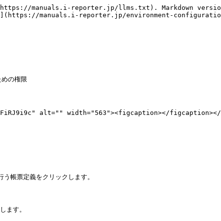
https://manuals.i-reporter.jp/llms.txt). Markdown versio
](https://manuals.i-reporter.jp/environment-configuratio
ための権限

FiRJ9i9c" alt="" width="563"><figcaption></figcaption></
を行う帳票定義をクリックします。

します。
