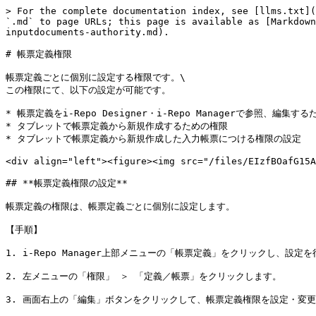
> For the complete documentation index, see [llms.txt](
`.md` to page URLs; this page is available as [Markdown
inputdocuments-authority.md).

# 帳票定義権限

帳票定義ごとに個別に設定する権限です。\

この権限にて、以下の設定が可能です。

* 帳票定義をi-Repo Designer・i-Repo Managerで参照、編集する
* タブレットで帳票定義から新規作成するための権限

* タブレットで帳票定義から新規作成した入力帳票につける権限の設定

<div align="left"><figure><img src="/files/EIzfBOafG15A
## **帳票定義権限の設定**

帳票定義の権限は、帳票定義ごとに個別に設定します。

【手順】

1. i-Repo Manager上部メニューの「帳票定義」をクリックし、設定
2. 左メニューの「権限」 ＞ 「定義／帳票」をクリックします。

3. 画面右上の「編集」ボタンをクリックして、帳票定義権限を設定・変更