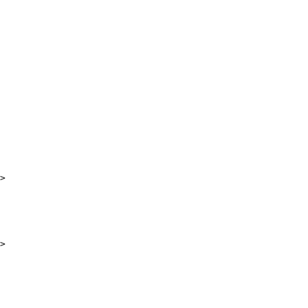
>

>
