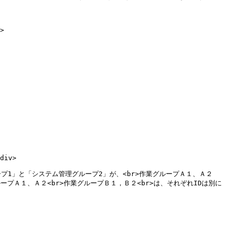
>

プＡ１、Ａ２<br>作業グループＢ１，Ｂ２<br>は、それぞれIDは別に