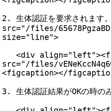
2. 生体認証を要求されます。<
src="/files/65678PgzaBD
size="line">

   <div align="left"><figure><img 
src="/files/vENeKccN4q6
<figcaption></figcaptio
3. 生体認証結果がOKの時の
   <div align="left"><figure><img 