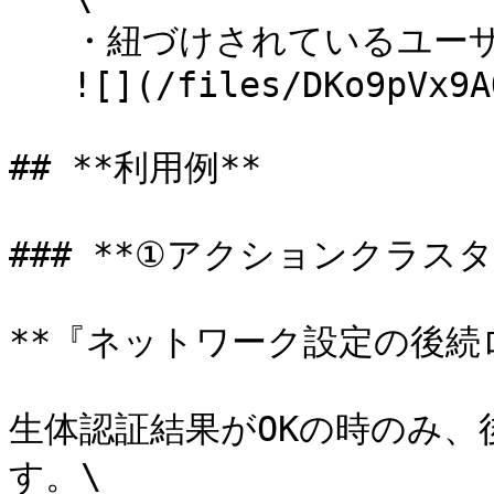
   ・紐づけされているユーザーIDが表示されます。\

   ![](/files/DKo9pVx9AQ78IY2i1vvU)<br>

## **利用例**

### **①アクションクラス
**『ネットワーク設定の後続
生体認証結果がOKの時のみ
す。\
