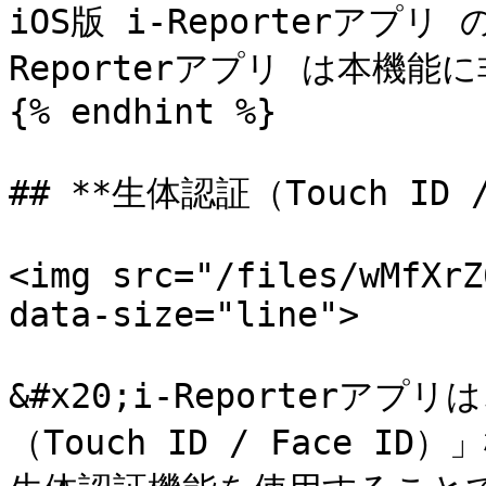
iOS版 i-Reporterアプリ
Reporterアプリ は本機能
{% endhint %}

## **生体認証（Touch ID 
<img src="/files/wMfXrZ
data-size="line">

&#x20;i-Reporterアプ
（Touch ID / Face I