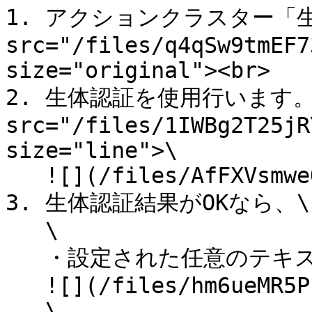
1. アクションクラスター「生
src="/files/q4qSw9tmEF7
size="original"><br>

2. 生体認証を使用行います。<
src="/files/1IWBg2T25jR
size="line">\

   ![](/files/AfFXVsmweOFjgJNv9Uas)<br>

3. 生体認証結果がOKなら、\

   \

   ・設定された任意のテキストが表示されます。\

   ![](/files/hm6ueMR5PPefOnUTAI6v)\

   \
