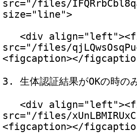
src="/files/IFQRrbCbl8q
size="line">

   <div align="left"><figure><img 
src="/files/qjLQwsOsqPu
<figcaption></figcaptio
3. 生体認証結果がOKの時の
   <div align="left"><figure><img 
src="/files/xUnLBMIRUxC
<figcaption></figcaptio