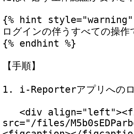
{% hint style="warning" 
ログインの伴うすべての操作で
{% endhint %}

【手順】

1. i-Reporterアプリへ
   <div align="left"><figure><img 
src="/files/M5b0sEDParb
<figcaption></figcaptio