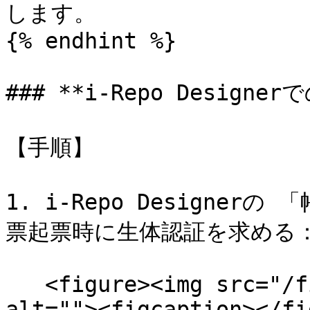
します。

{% endhint %}

### **i-Repo Designer
【手順】

1. i-Repo Designe
票起票時に生体認証を求める：
   <figure><img src="/files/A2AHQd2N2t0JsJD2ohic" 
alt=""><figcaption></fi