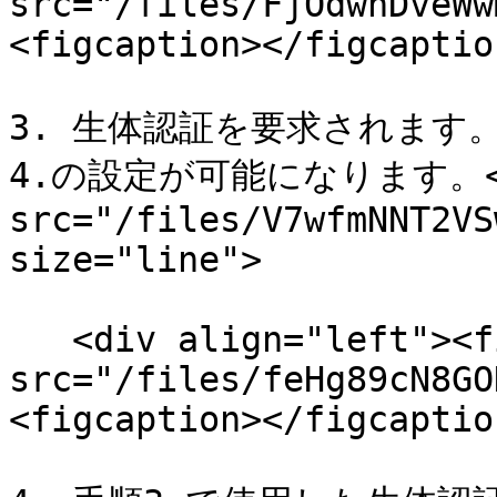
src="/files/FjOdwhDveWw
<figcaption></figcaptio
3. 生体認証を要求されます
4.の設定が可能になります。<i
src="/files/V7wfmNNT2VS
size="line">

   <div align="left"><figure><img 
src="/files/feHg89cN8GO
<figcaption></figcaptio