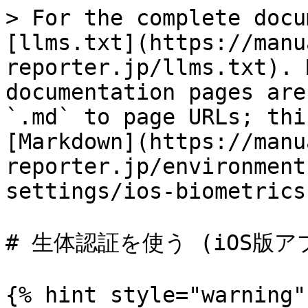
> For the complete docu
[llms.txt](https://manu
reporter.jp/llms.txt). 
documentation pages are
`.md` to page URLs; thi
[Markdown](https://manu
reporter.jp/environment
settings/ios-biometrics
# 生体認証を使う (iOS版ア
{% hint style="warning" 