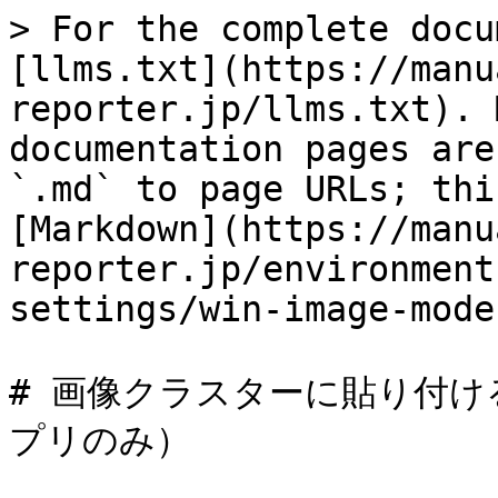
> For the complete docu
[llms.txt](https://manu
reporter.jp/llms.txt). 
documentation pages are
`.md` to page URLs; thi
[Markdown](https://manu
reporter.jp/environment
settings/win-image-mode
# 画像クラスターに貼り付ける
プリのみ）
