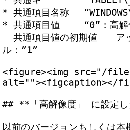
* 共通キー 　　　“TABLET\_S
* 共通項目名称 　“WINDOWS\_I
* 共通項目値 　　“0”：高解
  共通項目値の初期値　　アップデート：”0”、初期インストー
ル：”1”

<figure><img src="/file
alt=""><figcaption></fi
## **「高解像度」 に設定し
以前のバージョンもしくは本