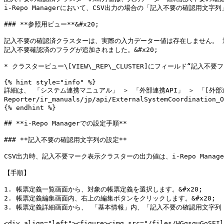
i-Repo Managerにおいて、CSV出力の場合の「記入不要の確認用文字列」
### **参照用ビュー**&#x20;

記入不要の確認済クラスターは、実際の入力データー値は存在しません。 通
記入不要確認済のフラグが追加されました。&#x20;

* クラスタービュー\[VIEW\_REP\_CLUSTER]にフィールド“記入不要フ
{% hint style="info" %}

詳細は、 「システム連携マニュアル」 ＞ 「外部連携API」 ＞ 「[外部連携ビュー
Reporter/ir_manuals/jp/api/ExternalSystemCoordinati
{% endhint %}

## **i-Repo Managerでの設定手順**

### **記入不要の確認用文字列の設定**

CSV出力時、記入不要マーク表示クラスターの出力値は、i-Repo Man
【手順】

1. 帳票定義一覧画面から、対象の帳票定義を選択します。&#x20;

2. 帳票定義編集画面内、右上の編集ボタンをクリックします。&#x20;

3. 帳票定義詳細画面から、 「基本情報」内、「記入不要の確認用文字列（
<div align="left"><figure><img src="/files/HGqsquGoSEIl