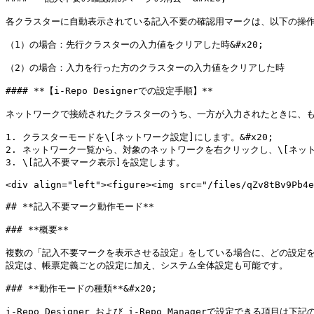
各クラスターに自動表示されている記入不要の確認用マークは、以下の操作で消
（1）の場合：先行クラスターの入力値をクリアした時&#x20;

（2）の場合：入力を行った方のクラスターの入力値をクリアした時

#### **【i-Repo Designerでの設定手順】**

ネットワークで接続されたクラスターのうち、一方が入力されたときに、も
1. クラスターモードを\[ネットワーク設定]にします。&#x20;

2. ネットワーク一覧から、対象のネットワークを右クリックし、\[ネット
3. \[記入不要マーク表示]を設定します。

<div align="left"><figure><img src="/files/qZv8tBv9Pb4e
## **記入不要マーク動作モード**

### **概要**

複数の「記入不要マークを表示させる設定」をしている場合に、どの設定を
設定は、帳票定義ごとの設定に加え、システム全体設定も可能です。

### **動作モードの種類**&#x20;

i-Repo Designer および i-Repo Managerで設定できる項目は下