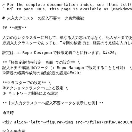
> For the complete documentation index, see [llms.txt](
`.md` to page URLs; this page is available as [Markdown
# 未入力クラスターの記入不要マーク表示機能

## **概要**

入力のないクラスターに対して、単なる入力忘れではなく、記入が不要であ
必須入力クラスターであっても、“今回の検査では、確認のうえ値を入力し
設定は、i-Repo Designerで帳票定義ごとに行います。&#x20;

**「帳票定義情報設定」画面 での設定** \

記入不要の確認用のマーク（i-Repo Managerで設定することも可能） \

①新規の帳票作成時の自動設定の設定&#x20;

**クラスターでの設定** \

②アクションクラスターによる設定 \

③ ネットワーク制限による設定

**【未入力クラスターへ記入不要マークを表示した例】**

通常時

<div align="left"><figure><img src="/files/cMf3wJeoUCGM
記入不要表示
