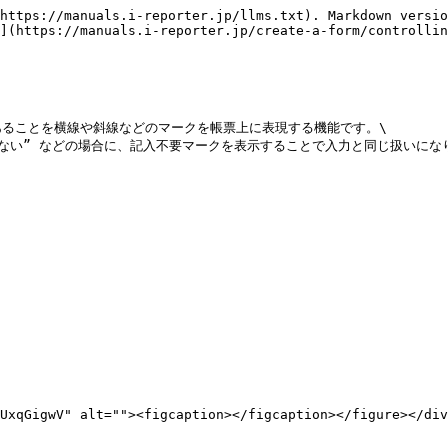
https://manuals.i-reporter.jp/llms.txt). Markdown versio
](https://manuals.i-reporter.jp/create-a-form/controllin
ることを横線や斜線などのマークを帳票上に表現する機能です。\

ない” などの場合に、記入不要マークを表示することで入力と同じ扱いになり
UxqGigwV" alt=""><figcaption></figcaption></figure></div