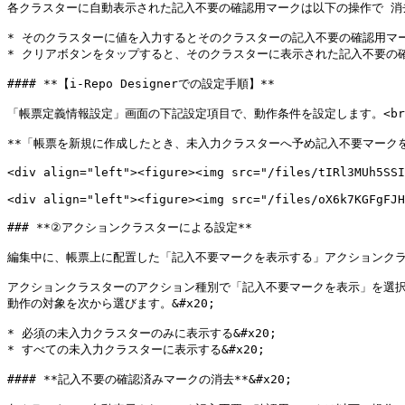
各クラスターに自動表示された記入不要の確認用マークは以下の操作で 消去す
* そのクラスターに値を入力するとそのクラスターの記入不要の確認用マーク
* クリアボタンをタップすると、そのクラスターに表示された記入不要の
#### **【i-Repo Designerでの設定手順】**

「帳票定義情報設定」画面の下記設定項目で、動作条件を設定します。<br>
**「帳票を新規に作成したとき、未入力クラスターへ予め記入不要マークを
<div align="left"><figure><img src="/files/tIRl3MUh5SSI
<div align="left"><figure><img src="/files/oX6k7KGFgFJH
### **②アクションクラスターによる設定**

編集中に、帳票上に配置した「記入不要マークを表示する」アクションクラス
アクションクラスターのアクション種別で「記入不要マークを表示」を選択し
動作の対象を次から選びます。&#x20;

* 必須の未入力クラスターのみに表示する&#x20;

* すべての未入力クラスターに表示する&#x20;

#### **記入不要の確認済みマークの消去**&#x20;
