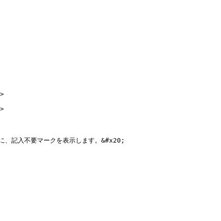
>

>

記入不要マークを表示します。&#x20;
