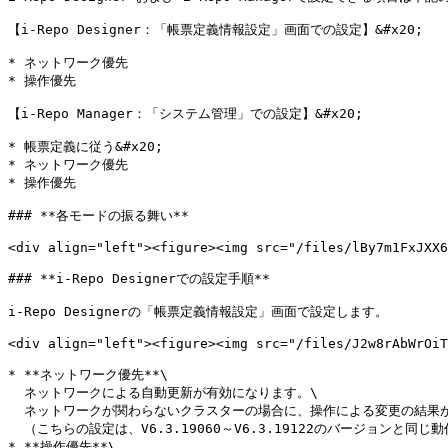
【i-Repo Designer：「帳票定義情報設定」画面での設定】&#x20;

* ネットワーク優先

* 操作優先

【i-Repo Manager：「システム管理」での設定】&#x20;

* 帳票定義に従う&#x20;

* ネットワーク優先

* 操作優先

### **各モードの振る舞い**

<div align="left"><figure><img src="/files/lBy7m1FxJXX6
### **i-Repo Designerでの設定手順**

i-Repo Designerの「帳票定義情報設定」画面で設定します。

<div align="left"><figure><img src="/files/J2w8rAbWrOiT
* **ネットワーク優先**\

  ネットワークによる自動更新が有効になります。\

  ネットワークが関わらないクラスターの場合に、操作による変更の結果が反映されます。\

  （こちらの設定は、V6.3.19060～V6.3.19122のバージョンと同じ動作となります。）<br>

* **操作優先**\
