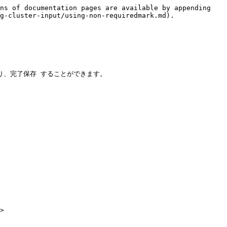
ns of documentation pages are available by appending 
g-cluster-input/using-non-requiredmark.md).

、完了保存 することができます。

>
