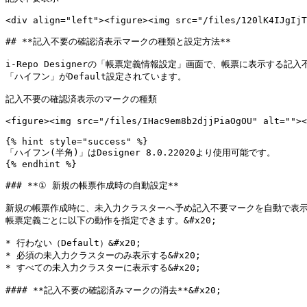
<div align="left"><figure><img src="/files/120lK4IJgIjT
## **記入不要の確認済表示マークの種類と設定方法**

i-Repo Designerの「帳票定義情報設定」画面で、帳票に表示する記
「ハイフン」がDefault設定されています。

記入不要の確認済表示のマークの種類

<figure><img src="/files/IHac9em8b2djjPiaOgOU" alt=""><
{% hint style="success" %}

「ハイフン(半角)」はDesigner 8.0.22020より使用可能です。

{% endhint %}

### **① 新規の帳票作成時の自動設定**

新規の帳票作成時に、未入力クラスターへ予め記入不要マークを自動で表示し
帳票定義ごとに以下の動作を指定できます。&#x20;

* 行わない（Default）&#x20;

* 必須の未入力クラスターのみ表示する&#x20;

* すべての未入力クラスターに表示する&#x20;

#### **記入不要の確認済みマークの消去**&#x20;
