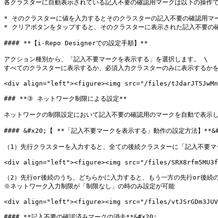
各クラスターに自動表示されている記入不要の確認用マークは以下の操作で
* そのクラスターに値を入力するとそのクラスターの記入不要の確認用マーク
* クリアボタンをタップすると、そのクラスターに表示された記入不要の
#### **【i-Repo Designerでの設定手順】**

アクション種別から、「記入不要マークを表示する」を選択します。 \

すべてのクラスターに表示するか、必須入力クラスターのみに表示するかを
<div align="left"><figure><img src="/files/tJdarJT5JwMn
### **③ ネットワーク制限による設定**

ネットワークの制限設定において記入不要の確認用のマークを自動で表示し
#### &#x20;【 **「記入不要マークを表示する」動作の設定方法】**&#x
（1）先行クラスターを入力すると、全ての後続クラスターに「記入不要マ
<div align="left"><figure><img src="/files/SRX8rfm5MU3f
（2）先行or後続のうち、どちらかに入力すると、もう一方の先行or後続
※ネットワーク入力制限が「制限なし」の時のみ設定が可能

<div align="left"><figure><img src="/files/vtJSrGDm3JUV
#### **記入不要の確認済みマークの消去**&#x20;
