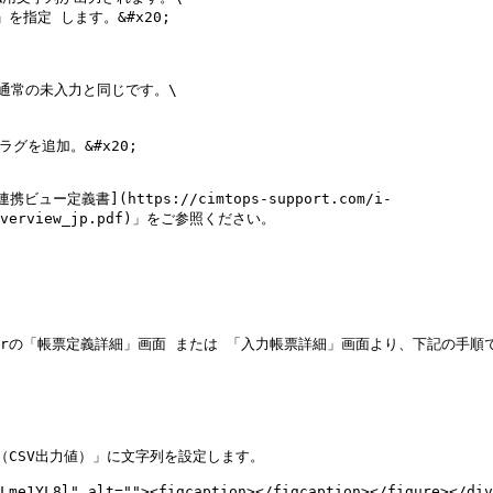
を指定 します。&#x20;

常の未入力と同じです。\

ラグを追加。&#x20;

定義書](https://cimtops-support.com/i-
on_Overview_jp.pdf)」をご参照ください。

agerの「帳票定義詳細」画面 または 「入力帳票詳細」画面より、下記の手順
CSV出力値）」に文字列を設定します。

Lme1YL8l" alt=""><figcaption></figcaption></figure></div