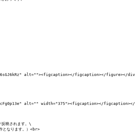
6sGJ6kRz" alt=""><figcaption></figcaption></figure></div
cFg0p13e" alt="" width="375"><figcaption></figcaption></