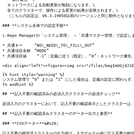
  ネットワークによる自動更新が無効になります。\

  全てのクラスターで、操作による変更の結果が反映されます。\

  （こちらの設定は、V6.3.19050以前のバージョンと同じ動作となります。）

### **システム全体での設定手順**

i-Repo Managerの「システム管理」 ＞「共通マスター管理」で設定しま
* 共通キー　　　“NO\_NEED\_TO\_FILL\_OUT”

* 共通項目名称　“MODE”

* 共通項目値　　 “-1”：定義に従う（既定）、“0”：ネットワーク優先、
<div align="left"><figure><img src="/files/begImUGjdJ1E
{% hint style="warning" %}

システム管理で “0” または “1” にした場合は、定義の設定に関わらず
{% endhint %}

## **記入不要の確認済みの必須入力クラスターの必須チェック**

必須入力のクラスターにおいて、記入不要の確認表示としたクラスターは、
## **記入不要の確認済みクラスターのデーター出力と参照**

### **CSVデーター**&#x20;

記入不要の確認済クラスターの出力値は、入力データー値に記入不要の確認