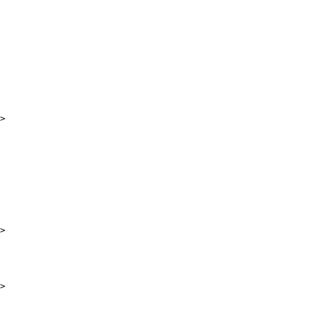
>

>

>
