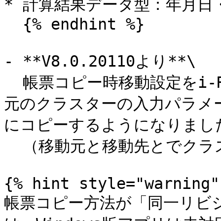
* 計算結果データ型：年月日
  {% endhint %}

- **V8.0.20110より**\

  帳票コピー時移動設定をi-Repo Designer上で行うと、移動
元のクラスターの入力パラメ
にコピーするようになりました
  （移動元と移動先とでクラスター種別が同一の場合）

{% hint style="warning" 
帳票コピー方法が「同一リビ