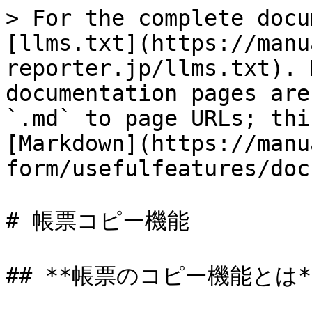
> For the complete docu
[llms.txt](https://manu
reporter.jp/llms.txt). 
documentation pages are
`.md` to page URLs; thi
[Markdown](https://manu
form/usefulfeatures/doc
# 帳票コピー機能

## **帳票のコピー機能とは**