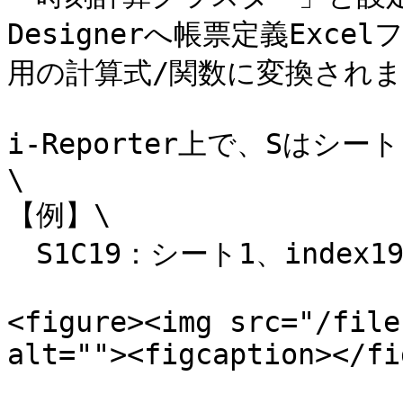
Designerへ帳票定義Exce
用の計算式/関数に変換されま
i-Reporter上で、Sは
\

【例】\

　S1C19：シート1、index
<figure><img src="/file
alt=""><figcaption></fi