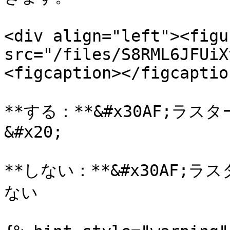
<div align="left"><figu
src="/files/S8RML6JFUiX
<figcaption></figcaptio
**する：**&#x30AF;ラ
&#x20;

**しない：**&#x30AF;
ない 　
