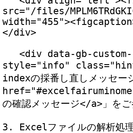
   <div align="left"><figure><img 
src="/files/MPLM6TRdGKI
width="455"><figcaption
</div>

   <div data-gb-custom-block data-tag="hint" data-
style="info" class="h
indexの採番し直しメッセー
href="#excelfairumin
の確認メッセージ</a>」をご参照
3. Excelファイルの解析処理