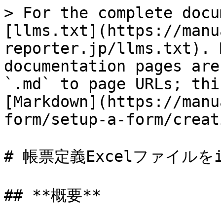
> For the complete docu
[llms.txt](https://manu
reporter.jp/llms.txt). 
documentation pages are
`.md` to page URLs; thi
[Markdown](https://manu
form/setup-a-form/creat
# 帳票定義Excelファイルをi-
## **概要**
