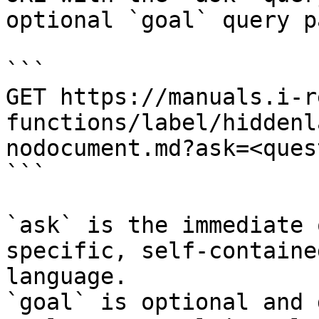
optional `goal` query p
```

GET https://manuals.i-r
functions/label/hiddenl
nodocument.md?ask=<ques
```

`ask` is the immediate 
specific, self-containe
language.

`goal` is optional and 