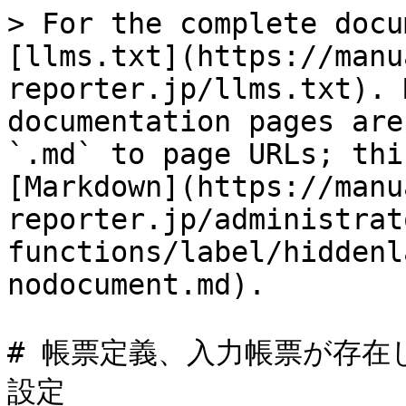
> For the complete docu
[llms.txt](https://manu
reporter.jp/llms.txt). 
documentation pages are
`.md` to page URLs; thi
[Markdown](https://manu
reporter.jp/administrat
functions/label/hiddenl
nodocument.md).

# 帳票定義、入力帳票が存
設定
