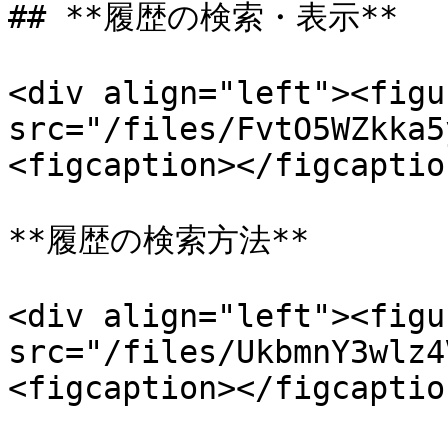
## **履歴の検索・表示**

<div align="left"><figu
src="/files/FvtO5WZkka5
<figcaption></figcaptio
**履歴の検索方法**

<div align="left"><figu
src="/files/UkbmnY3wlz4
<figcaption></figcaptio