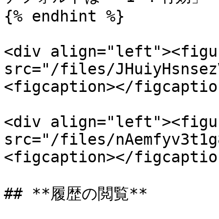
{% endhint %}

<div align="left"><figu
src="/files/JHuiyHsnsez
<figcaption></figcaptio
<div align="left"><figu
src="/files/nAemfyv3t1g
<figcaption></figcaptio
## **履歴の閲覧**
