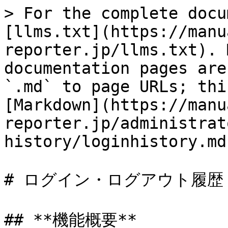
> For the complete docu
[llms.txt](https://manu
reporter.jp/llms.txt). 
documentation pages are
`.md` to page URLs; thi
[Markdown](https://manu
reporter.jp/administrat
history/loginhistory.md)
# ログイン・ログアウト履歴

## **機能概要**
