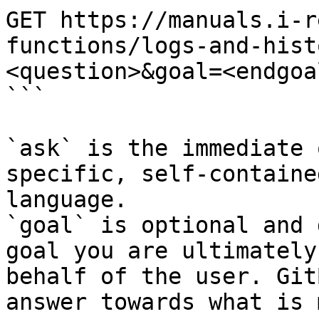
GET https://manuals.i-r
functions/logs-and-hist
<question>&goal=<endgoal
```

`ask` is the immediate 
specific, self-containe
language.

`goal` is optional and 
goal you are ultimately
behalf of the user. Git
answer towards what is 