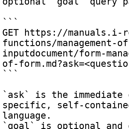
optional `goal` query p
```

GET https://manuals.i-r
functions/management-of
inputdocument/form-mana
of-form.md?ask=<questio
```

`ask` is the immediate 
specific, self-containe
language.

`goal` is optional and 