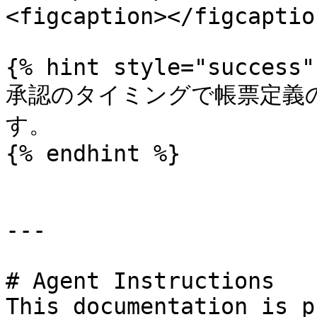
<figcaption></figcaptio
{% hint style="success" 
承認のタイミングで帳票定義
す。

{% endhint %}

---

# Agent Instructions

This documentation is p