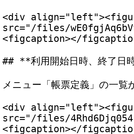
<div align="left"><figu
src="/files/wE0fgjAq6bV
<figcaption></figcaptio
## **利用開始日時、終了日時
メニュー「帳票定義」の一覧か
<div align="left"><figu
src="/files/4Rhd6Djq054
<figcaption></figcaptio