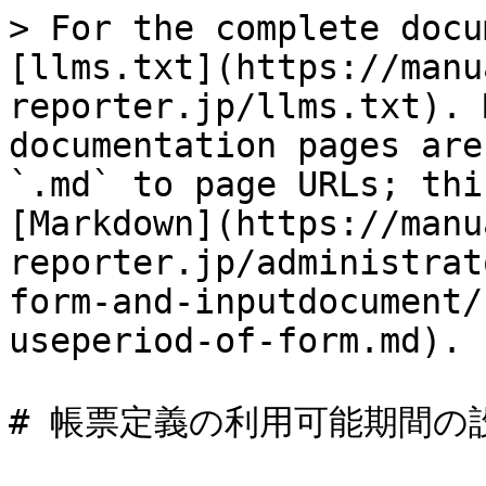
> For the complete docu
[llms.txt](https://manu
reporter.jp/llms.txt). 
documentation pages are
`.md` to page URLs; thi
[Markdown](https://manu
reporter.jp/administrat
form-and-inputdocument/
useperiod-of-form.md).

# 帳票定義の利用可能期間の設