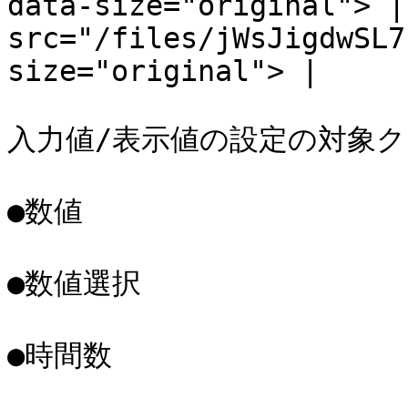
data-size="original"> |
src="/files/jWsJigdwSL7
size="original"> |

入力値/表示値の設定の対象ク
●数値

●数値選択

●時間数
