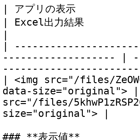
| アプリの表示                                                              
| Excel出力結果                                                           
|

| ---------------------
------------------- | -
-----------------------
| <img src="/files/ZeOW
data-size="original"> |
src="/files/5khwP1zRSP2
size="original"> |

### **表示値**
