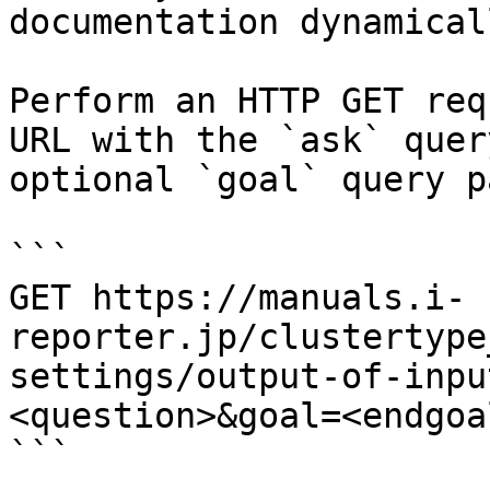
documentation dynamical
Perform an HTTP GET req
URL with the `ask` quer
optional `goal` query p
```

GET https://manuals.i-
reporter.jp/clustertype
settings/output-of-inpu
<question>&goal=<endgoal
```
