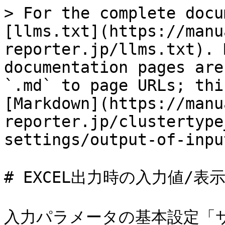
> For the complete docu
[llms.txt](https://manu
reporter.jp/llms.txt). 
documentation pages are
`.md` to page URLs; thi
[Markdown](https://manu
reporter.jp/clustertype
settings/output-of-inpu
# EXCEL出力時の入力値/表
入力パラメータの基本設定「サ