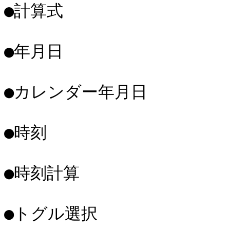
●計算式

●年月日

●カレンダー年月日

●時刻

●時刻計算

●トグル選択
