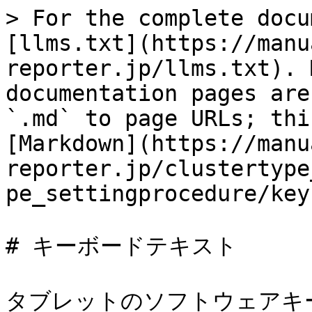
> For the complete docu
[llms.txt](https://manu
reporter.jp/llms.txt). 
documentation pages are
`.md` to page URLs; thi
[Markdown](https://manu
reporter.jp/clustertype
pe_settingprocedure/key
# キーボードテキスト

タブレットのソフトウェアキ