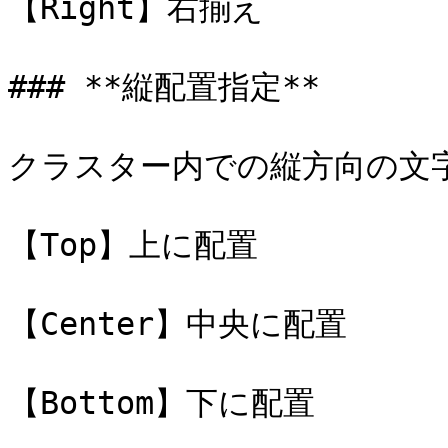
【Right】右揃え

### **縦配置指定**

クラスター内での縦方向の文字
【Top】上に配置

【Center】中央に配置

【Bottom】下に配置
