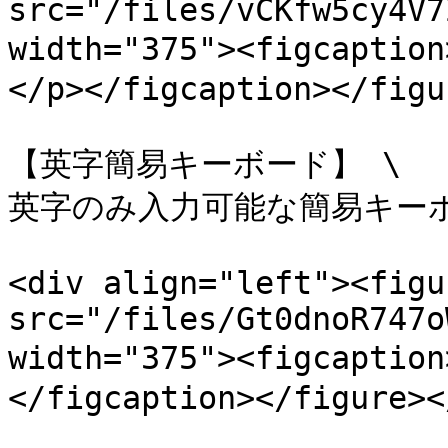
src="/files/vCKfw5cy4V7
width="375"><figcap
</p></figcaption></figu
【英字簡易キーボード】 \

英字のみ入力可能な簡易キーボ
<div align="left"><figu
src="/files/Gt0dnoR747o
width="375"><figcap
</figcaption></figure><