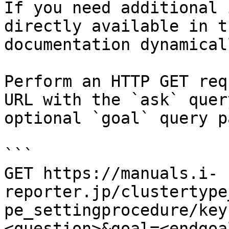
If you need additional 
directly available in t
documentation dynamical
Perform an HTTP GET req
URL with the `ask` quer
optional `goal` query p
```

GET https://manuals.i-
reporter.jp/clustertype
pe_settingprocedure/key
<question>&goal=<endgoal